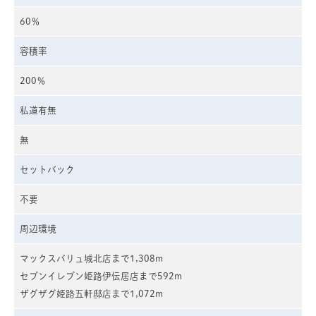
60％
容積率
200％
私道有無
無
セットバック
不要
周辺環境
マックスバリュ城北店まで1,308m
セブンイレブン姫路伊伝居店まで592m
ザグザグ姫路五軒邸店まで1,072m