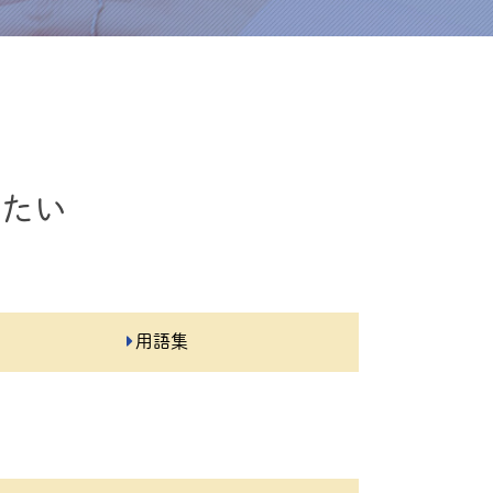
りたい
用語集